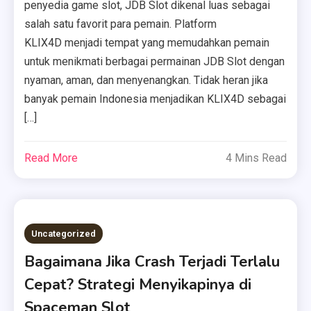
penyedia game slot, JDB Slot dikenal luas sebagai
salah satu favorit para pemain. Platform
KLIX4D menjadi tempat yang memudahkan pemain
untuk menikmati berbagai permainan JDB Slot dengan
nyaman, aman, dan menyenangkan. Tidak heran jika
banyak pemain Indonesia menjadikan KLIX4D sebagai
[…]
Read More
4 Mins Read
Uncategorized
Bagaimana Jika Crash Terjadi Terlalu
Cepat? Strategi Menyikapinya di
Spaceman Slot