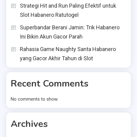
Strategi Hit and Run Paling Efektif untuk
Slot Habanero Ratutogel
Superbandar Berani Jamin: Trik Habanero
Ini Bikin Akun Gacor Parah
Rahasia Game Naughty Santa Habanero
yang Gacor Akhir Tahun di Slot
Recent Comments
No comments to show.
Archives