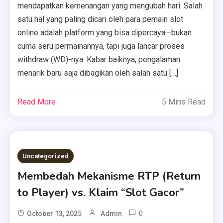
mendapatkan kemenangan yang mengubah hari. Salah
satu hal yang paling dicari oleh para pemain slot
online adalah platform yang bisa dipercaya—bukan
cuma seru permainannya, tapi juga lancar proses
withdraw (WD)-nya. Kabar baiknya, pengalaman
menarik baru saja dibagikan oleh salah satu […]
Read More
5 Mins Read
Uncategorized
Membedah Mekanisme RTP (Return
to Player) vs. Klaim “Slot Gacor”
0
October 13, 2025
Admin