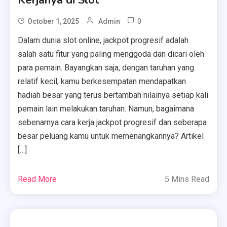
Kerjanya di Slot
0
October 1, 2025
Admin
Dalam dunia slot online, jackpot progresif adalah
salah satu fitur yang paling menggoda dan dicari oleh
para pemain. Bayangkan saja, dengan taruhan yang
relatif kecil, kamu berkesempatan mendapatkan
hadiah besar yang terus bertambah nilainya setiap kali
pemain lain melakukan taruhan. Namun, bagaimana
sebenarnya cara kerja jackpot progresif dan seberapa
besar peluang kamu untuk memenangkannya? Artikel
[…]
Read More
5 Mins Read