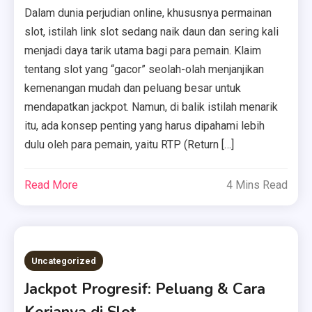
Dalam dunia perjudian online, khususnya permainan
slot, istilah link slot sedang naik daun dan sering kali
menjadi daya tarik utama bagi para pemain. Klaim
tentang slot yang “gacor” seolah-olah menjanjikan
kemenangan mudah dan peluang besar untuk
mendapatkan jackpot. Namun, di balik istilah menarik
itu, ada konsep penting yang harus dipahami lebih
dulu oleh para pemain, yaitu RTP (Return […]
Read More
4 Mins Read
Uncategorized
Jackpot Progresif: Peluang & Cara