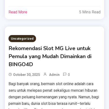
Read More
5 Mins Read
Uncategorized
Rekomendasi Slot MG Live untuk
Pemula yang Mudah Dimainkan di
BINGO4D
0
October 30, 2025
Admin
Bagi banyak orang, bermain slot online adalah cara
seru untuk melepas penat sekaligus mencari hiburan
dengan peluang kemenangan yang nyata. Namun, bagi
pemain baru, dunia slot bisa terasa rumit—terlalu