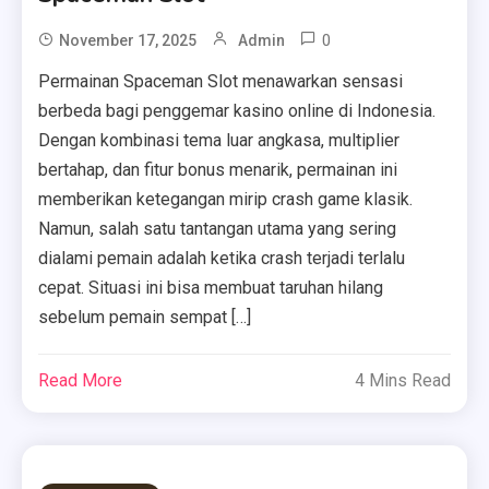
0
November 17, 2025
Admin
Permainan Spaceman Slot menawarkan sensasi
berbeda bagi penggemar kasino online di Indonesia.
Dengan kombinasi tema luar angkasa, multiplier
bertahap, dan fitur bonus menarik, permainan ini
memberikan ketegangan mirip crash game klasik.
Namun, salah satu tantangan utama yang sering
dialami pemain adalah ketika crash terjadi terlalu
cepat. Situasi ini bisa membuat taruhan hilang
sebelum pemain sempat […]
Read More
4 Mins Read