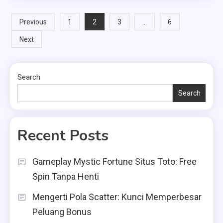
Posts
2
…
Previous
1
3
6
Next
pagination
Search
Search
Recent Posts
Gameplay Mystic Fortune Situs Toto: Free
Spin Tanpa Henti
Mengerti Pola Scatter: Kunci Memperbesar
Peluang Bonus