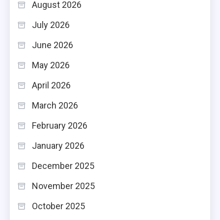
August 2026
July 2026
June 2026
May 2026
April 2026
March 2026
February 2026
January 2026
December 2025
November 2025
October 2025